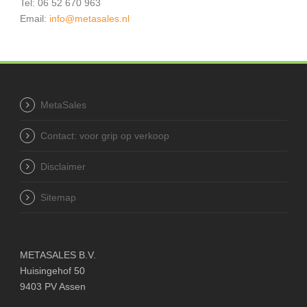
Tel: 06 52 670 963
Email:
info@metasales.nl
MetaSales
Contact: voor grip op verkoop
Disclaimer
Sitemap
METASALES B.V.
Huisingehof 50
9403 PV Assen